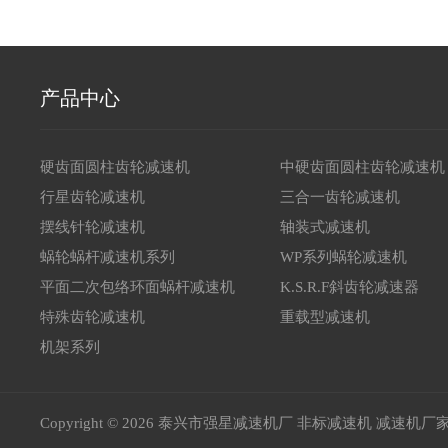
产品中心
硬齿面圆柱齿轮减速机
中硬齿面圆柱齿轮减速机
行星齿轮减速机
三合一齿轮减速机
摆线针轮减速机
轴装式减速机
蜗轮蜗杆减速机系列
WP系列蜗轮减速机
平面二次包络环面蜗杆减速机
K.S.R.F斜齿轮减速器
特殊齿轮减速机
重载型减速机
机架系列
Copyright © 2026 泰兴市强星减速机厂 非标减速机 减速机厂