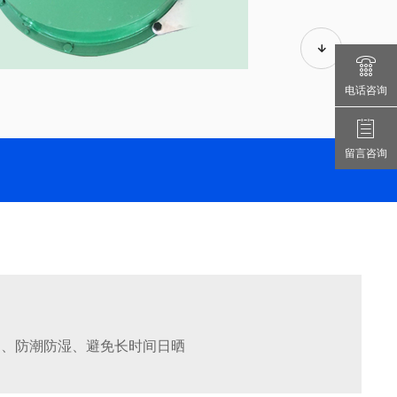
电话咨询
留言咨询
40℃、防潮防湿、避免长时间日晒