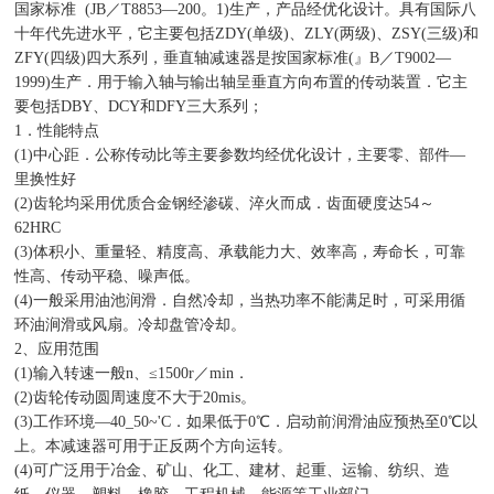
国家标准 (JB／T8853—200。1)生产，产品经优化设计。具有国际八
十年代先进水平，它主要包括ZDY(单级)、ZLY(两级)、ZSY(三级)和
ZFY(四级)四大系列，垂直轴减速器是按国家标准(』B／T9002—
1999)生产．用于输入轴与输出轴呈垂直方向布置的传动装置．它主
要包括DBY、DCY和DFY三大系列；
1．性能特点
(1)中心距．公称传动比等主要参数均经优化设计，主要零、部件—
里换性好
(2)齿轮均采用优质合金钢经渗碳、淬火而成．齿面硬度达54～
62HRC
(3)体积小、重量轻、精度高、承载能力大、效率高，寿命长，可靠
性高、传动平稳、噪声低。
(4)一般采用油池润滑．自然冷却，当热功率不能满足时，可采用循
环油涧滑或风扇。冷却盘管冷却。
2、应用范围
(1)输入转速一般n、≤1500r／min．
(2)齿轮传动圆周速度不大于20mis。
(3)工作环境—40_50~'C．如果低于0℃．启动前润滑油应预热至0℃以
上。本减速器可用于正反两个方向运转。
(4)可广泛用于冶金、矿山、化工、建材、起重、运输、纺织、造