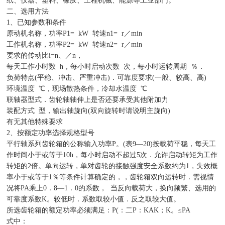
纸、仪器、塑料、橡胶、工程机械、能源等工业部门。
二、选用方法
1、已知参数和条件
原动机名称，功率P1= kW 转速n1= r／min
工作机名称，功率P2= kW 转速n2= r／min
要求的传动比i=n、／n，
每天工作小时数 h，每小时启动次数 次，每小时运转周期 ％．
负荷特点(平稳、冲击、严重冲击)．可靠度要求(一般、较高、高)
环境温度 ℃，现场散热条件，冷却水温度 ℃
联轴器型式．齿轮轴轴伸上是否还要承受其他附加力
装配方式 型，输出轴旋向(双向旋转时请说明主旋向)
有无其他特殊要求
2、按额定功率选择规格型号
平行轴系列齿轮箱的公称输入功率P。(表9—20)按载荷平稳，每天工
作时间小于或等于10h，每小时启动不超过5次．允许启动转矩为工作
转矩的2倍。单向运转，单对齿轮的接触强度安全系数约为1，失效概
率小于或等于1％等条件计算确定的，，齿轮箱双向运转时．需视情
况将PA乘上0．8—1．0的系数， 当反向载荷大，换向频繁、选用的
可靠度系数K。较低时．系数取较小值．反之取较大值。
所选齿轮箱的额定功率必须满足：P(：二P：KAK；K。≤PA
式中：