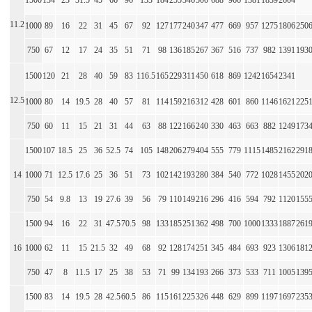
1500
134
23
31.5
45
66
96
133
184
255
346
500
688
966
1381
1839
2604
11.2
1000
89
16
22
31
45
67
92
127
177
240
347
477
669
957
1275
1806
250
750
67
12
17
24
35
51
71
98
136
185
267
367
516
737
982
1391
193
1500
120
21
28
40
59
83
116.5
165
229
311
450
618
869
1242
1654
2341
12.5
1000
80
14
19.5
28
40
57
81
114
159
216
312
428
601
860
1146
1621
225
750
60
11
15
21
31
44
63
88
122
166
240
330
463
663
882
1249
173
1500
107
18.5
25
36
52.5
74
105
148
206
279
404
555
779
1115
1485
2162
291
14
1000
71
12.5
17.6
25
36
51
73
102
142
193
280
384
540
772
1028
1455
202
750
54
9.8
13
19
27.6
39
56
79
110
149
216
296
416
594
792
1120
155
1500
94
16
22
31
47.5
70.5
98
133
185
251
362
498
700
1000
1333
1887
261
16
1000
62
11
15
21.5
32
49
68
92
128
174
251
345
484
693
923
1306
181
750
47
8
11.5
17
25
38
53
71
99
134
193
266
373
533
711
1005
139
1500
83
14
19.5
28
42.5
60.5
86
115
161
225
326
448
629
899
1197
1697
235