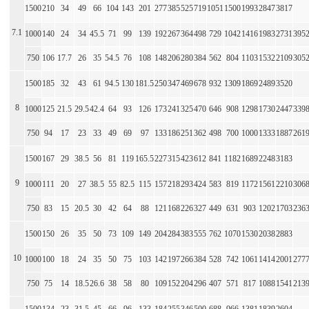
1500
210
34
49
66
104
143
201
277
385
525
719
1051
1500
1993
2847
3817
7.1
1000
140
24
34
45.5
71
99
139
192
267
364
498
729
1042
1416
1983
2731
395
750
106
17.7
26
35
54.5
76
108
148
206
280
384
562
804
1103
1532
2109
305
1500
185
32
43
61
94.5
130
181.5
250
347
469
678
932
1309
1869
2489
3520
8
1000
125
21.5
29.5
42.4
64
93
126
173
241
325
470
646
908
1298
1730
2447
339
750
94
17
23
33
49
69
97
133
186
251
362
498
700
1000
1333
1887
261
1500
167
29
38.5
56
81
119
165.5
227
315
423
612
841
1182
1689
2248
3183
9
1000
111
20
27
38.5
55
82.5
115
157
218
293
424
583
819
1172
1561
2210
306
750
83
15
20.5
30
42
64
88
121
168
226
327
449
631
903
1202
1703
236
1500
150
26
35
50
73
109
149
204
284
383
555
762
1070
1530
2038
2883
10
1000
100
18
24
35
50
75
103
142
197
266
384
528
742
1061
1414
2001
277
750
75
14
18.5
26.6
38
58
80
109
152
204
296
407
571
817
1088
1541
213